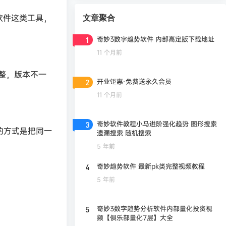
软件这类工具，
文章聚合
奇妙3数字趋势软件 内部高定版下载地址
1
11 个月前
整，版本不一
开业钜惠-免费送永久会员
2
11 个月前
奇妙软件教程小马进阶强化趋势 图形搜索
3
的方式是把同一
遗漏搜索 随机搜索
5 年前
奇妙趋势软件 最新pk类完整视频教程
4
5 年前
奇妙3数字趋势分析软件内部量化投资视
5
频【俱乐部量化7层】大全