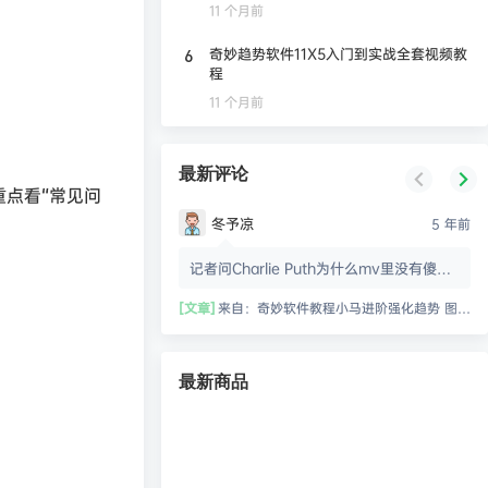
11 个月前
奇妙趋势软件11X5入门到实战全套视频教
6
程
11 个月前
最新评论
点看“常见问
冬予凉
5 年前
记者问Charlie Puth为什么mv里没有傻
脸，猹回他“We don't talk anymore.”🌚
[文章]
来自：
奇妙软件教程小马进阶强化趋势 图形搜索 遗漏搜索 随机搜索
最新商品