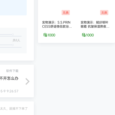
兑换
兑换
实物演示：S.S.PRIN
实物演示：赋妍明眸
CESS舒适情侣款浴室
眼霜 抗皱保湿熬夜去
拖鞋–2双装
黑眼圈 经典热销爆款
1000
1000
共0人
软件下载
不开怎么办
5-9 9:26:57
太久，就摘不下来了