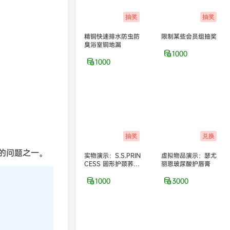
抽奖
抽奖
精铜快速排水防虫防
限制某些会员组抽奖
臭浴室铜地漏
1000
1000
抽奖
兑换
的问题之一。
实物演示：S.S.PRIN
虚拟物品演示：瑟尤
CESS 圆形护颈荞麦
丽恩玻尿酸护唇膏
保健枕
1000
3000